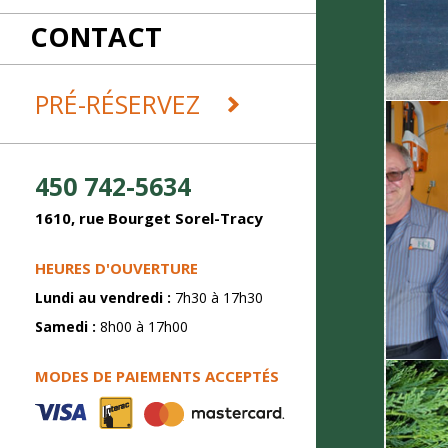
RÉCEPTIONS
CONTACT
REMORQUES ET DÉMÉNAGEMENT
SABLAGE
SOUDURE
PRÉ-RÉSERVEZ
450 742-5634
1610, rue Bourget Sorel-Tracy
HEURES D'OUVERTURE
Lundi au vendredi :
7h30 à 17h30
Samedi :
8h00 à 17h00
MODES DE PAIEMENTS ACCEPTÉS