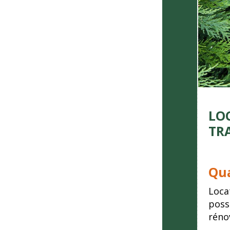
LO
TR
Qua
Loca
poss
réno