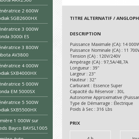
nératrice 2 600W
odiak SGB2600HX
TITRE ALTERNATIF / ANGLOP
nératrice 3 000W
DESCRIPTION
nda 3000i ES
Puissance Maximale (CA): 14 000
nératrice 3 800W
Puissance Nominale (CA) : 11 70
ubota AV3800
Tension (CA) : 120V/240V
Ampérage (CA) : 97,5A/48,7A
nératrice 4 000W
Longueur : 39"
odiak SXB4000HX
Largeur : 23"
Hauteur : 32"
nératrice 5 000W
Carburant : Essence Super
onda EM 5000SX
Capacité du Réservoir : 30L
Autonomie Approximative (Puissan
nératrice 5 500W
Type de Démarrage : Électrique
Poids à Sec : 316 Lbs
odiak SXB5500HX
mière 1 000W sur
PRIX
ieds Bayco BAYSL1005
4 h
Jo
mière Auto-