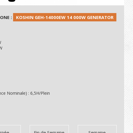
HONE :
KOSHIN GEH-14000EW 14 000W GENERATOR
W
0W
ce Nominale) : 6,5H/Plein
urnée
Fin de Semaine
Semaine