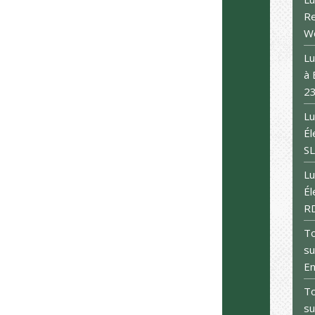
R
W
Lu
à 
2
Lu
Él
S
Lu
Él
R
To
su
E
To
su