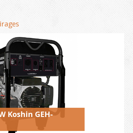
airages
0W Koshin GEH-