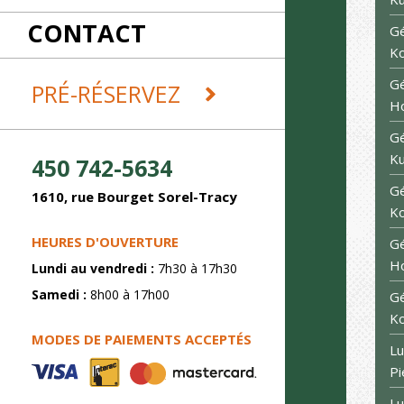
RÉCEPTIONS
CONTACT
REMORQUES ET DÉMÉNAGEMENT
Gé
SABLAGE
K
SOUDURE
Gé
PRÉ-RÉSERVEZ
Ho
Gé
K
450 742-5634
Gé
1610, rue Bourget Sorel-Tracy
K
HEURES D'OUVERTURE
Gé
H
Lundi au vendredi :
7h30 à 17h30
Samedi :
8h00 à 17h00
Gé
K
MODES DE PAIEMENTS ACCEPTÉS
Lu
P
Lu