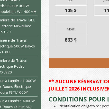
edressante 400W
105 $
11
obblelight WL-400MH
mière de Travail DEL
Batterie Milwaukee
Mois
360-20
863 $
mière de Travail
ectrique 500W Bayco
L-1002
mière de Travail
ectrique Rodac
DXL920
ur à Lumière 1 000W
** AUCUNE RÉSERVATION
r Roues Électrique
JUILLET 2026 INCLUSIVE
ndura FSTL1000Y
CONDITIONS POUR L
ur à Lumière 4000W
Identification obligatoire : p
r Roues Diesel MQ