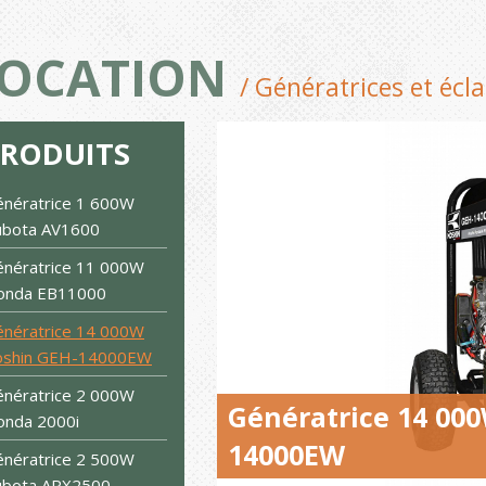
OCATION
/ Génératrices et écl
PRODUITS
nératrice 1 600W
ubota AV1600
nératrice 11 000W
onda EB11000
nératrice 14 000W
oshin GEH-14000EW
nératrice 2 000W
Génératrice 14 00
onda 2000i
14000EW
nératrice 2 500W
ubota ARX2500