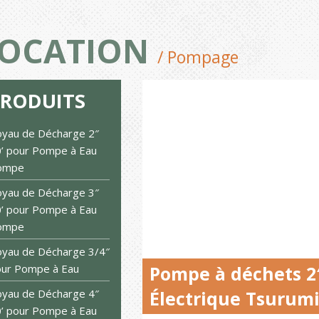
OCATION
/ Pompage
PRODUITS
yau de Décharge 2″
’ pour Pompe à Eau
ompe
yau de Décharge 3″
’ pour Pompe à Eau
ompe
yau de Décharge 3/4″
ur Pompe à Eau
Pompe à déchets 2
yau de Décharge 4″
Électrique Tsurumi
’ pour Pompe à Eau