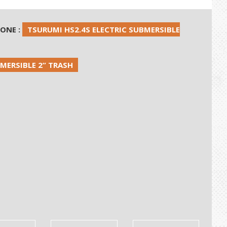
HONE :
TSURUMI HS2.4S ELECTRIC SUBMERSIBLE
MERSIBLE 2” TRASH