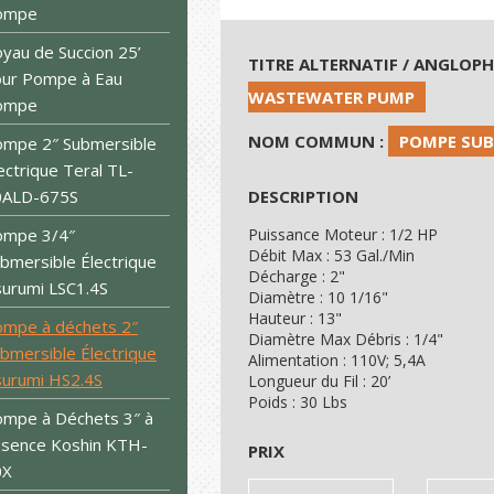
ompe
yau de Succion 25’
TITRE ALTERNATIF / ANGLOP
ur Pompe à Eau
WASTEWATER PUMP
ompe
NOM COMMUN :
POMPE SUB
mpe 2″ Submersible
ectrique Teral TL-
0ALD-675S
DESCRIPTION
ompe 3/4″
Puissance Moteur : 1/2 HP
Débit Max : 53 Gal./Min
bmersible Électrique
Décharge : 2"
urumi LSC1.4S
Diamètre : 10 1/16"
Hauteur : 13"
mpe à déchets 2″
Diamètre Max Débris : 1/4"
bmersible Électrique
Alimentation : 110V; 5,4A
urumi HS2.4S
Longueur du Fil : 20’
Poids : 30 Lbs
mpe à Déchets 3″ à
sence Koshin KTH-
PRIX
0X