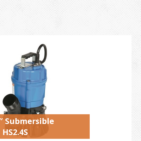
″ Submersible
 HS2.4S