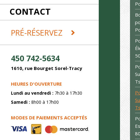
RÉCEPTIONS
P
CONTACT
REMORQUES ET DÉMÉNAGEMENT
Bo
SABLAGE
po
SOUDURE
P
PRÉ-RÉSERVEZ
Po
Él
5
450 742-5634
P
1610, rue Bourget Sorel-Tracy
Su
Ts
HEURES D'OUVERTURE
Po
Lundi au vendredi :
7h30 à 17h30
Su
Samedi :
8h00 à 17h00
Ts
MODES DE PAIEMENTS ACCEPTÉS
Po
Es
8