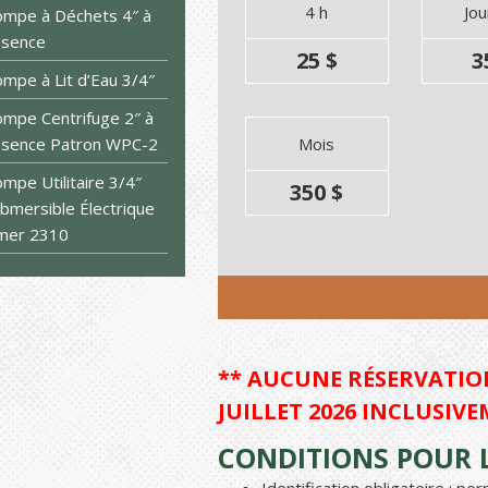
4 h
Jo
mpe à Déchets 4″ à
ssence
25 $
3
mpe à Lit d’Eau 3/4″
mpe Centrifuge 2″ à
ssence Patron WPC-2
Mois
mpe Utilitaire 3/4″
350 $
bmersible Électrique
mer 2310
** AUCUNE RÉSERVATION
JUILLET 2026 INCLUSIVE
CONDITIONS POUR L