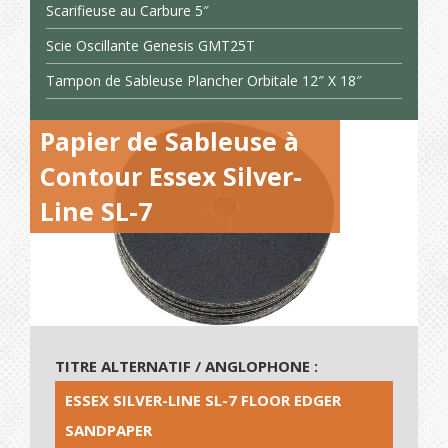
Scarifieuse au Carbure 5″
Scie Oscillante Genesis GMT25T
Tampon de Sableuse Plancher Orbitale 12″ X 18″
Papier de Sableuse à
Contour Essex Silver-
Line SL-7
TITRE ALTERNATIF / ANGLOPHONE :
ESSEX SILVER-LINE SL-7 FLOOR EDGER
SANDPAPER