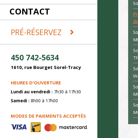
RÉCEPTIONS
So
CONTACT
REMORQUES ET DÉMÉNAGEMENT
Pr
SABLAGE
de
SOUDURE
PRÉ-RÉSERVEZ
S
Mi
So
450 742-5634
Th
1610, rue Bourget Sorel-Tracy
So
Wa
HEURES D'OUVERTURE
So
Lundi au vendredi :
7h30 à 17h30
M
Samedi :
8h00 à 17h00
So
M
MODES DE PAIEMENTS ACCEPTÉS