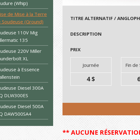
udure (Whip)
ise de Mise à la Terre
TITRE ALTERNATIF / ANGLOP
 Soudeuse (Ground)
oudeuse 110V Mig
DESCRIPTION
llermatic 135
PRIX
udeuse 220V Miller
underbolt XL
Journée
Fin de
udeuse à Essence
llenstein
4 $
6
udeuse Diesel 300A
Q DLW300ES
udeuse Diesel 500A
Q DAW500SA4
** AUCUNE RÉSERVATION