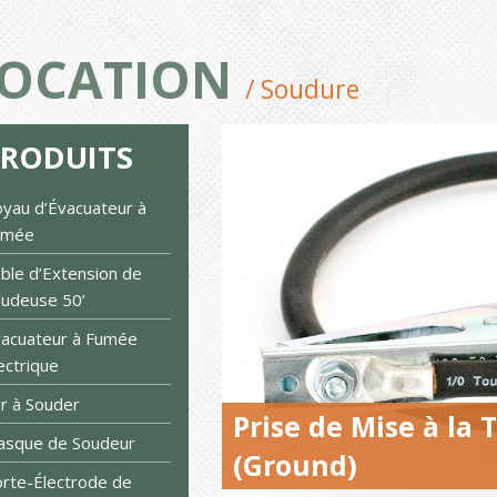
OCATION
/ Soudure
PRODUITS
yau d’Évacuateur à
umée
ble d’Extension de
udeuse 50’
acuateur à Fumée
ectrique
r à Souder
Prise de Mise à la
asque de Soudeur
(Ground)
rte-Électrode de