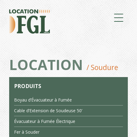
LOCATION
/ Soudure
PRODUITS
Boyau d’Évacuateur à Fumée
Cable d’Extension de Soudeuse 50’
Évacuateur à Fumée Électrique
Fer à Souder