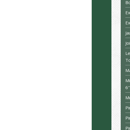
B
Ex
Ex
Ja
Jo
Le
T
M
M
6″
Mu
Pi
Pi
Pi