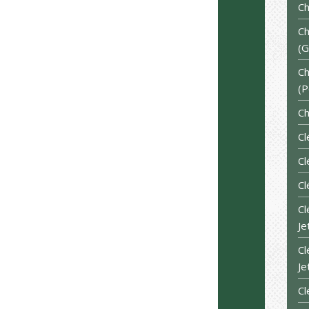
Ch
Ch
(G
Ch
(P
Ch
Cl
Cl
Cl
Cl
Je
Cl
Je
Cl