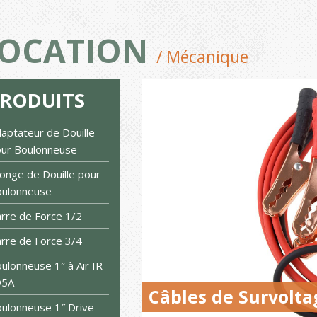
OCATION
/ Mécanique
PRODUITS
aptateur de Douille
ur Boulonneuse
longe de Douille pour
oulonneuse
rre de Force 1/2
rre de Force 3/4
ulonneuse 1″ à Air IR
95A
Câbles de Survolta
ulonneuse 1″ Drive