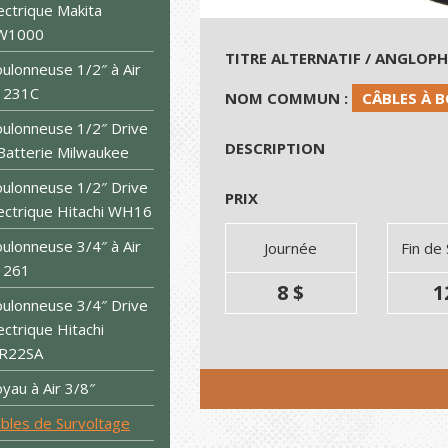
ectrique Makita
W1000
TITRE ALTERNATIF / ANGLOP
ulonneuse 1/2″ à Air
 231C
NOM COMMUN :
CÂBLES À 
ulonneuse 1/2″ Drive
DESCRIPTION
Batterie Milwaukee
ulonneuse 1/2″ Drive
PRIX
ectrique Hitachi WH16
ulonneuse 3/4″ à Air
Journée
Fin de
 261
8 $
1
ulonneuse 3/4″ Drive
ectrique Hitachi
R22SA
yau à Air 3/8″
bles de Survoltage