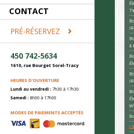
RÉCEPTIONS
Él
CONTACT
REMORQUES ET DÉMÉNAGEMENT
T
SABLAGE
Bo
SOUDURE
IR
PRÉ-RÉSERVEZ
Bo
à 
450 742-5634
Bo
Él
1610, rue Bourget Sorel-Tracy
Bo
HEURES D'OUVERTURE
IR
Lundi au vendredi :
7h30 à 17h30
Bo
Samedi :
8h00 à 17h00
Él
W
MODES DE PAIEMENTS ACCEPTÉS
Bo
Câ