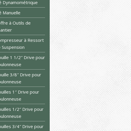
lé Dynamométrique
é Manuelle
ffre à Outils de
antier
mpresseur à Ressort
 Suspension
uille 1 1/2″ Drive pour
oulonneuse
uille 3/8″ Drive pour
oulonneuse
uilles 1″ Drive pour
oulonneuse
uilles 1/2″ Drive pour
oulonneuse
uilles 3/4″ Drive pour