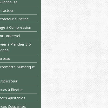
oulonneuse
tracteur
tracteur à Inertie
uge à Compression
int Universel
vier à Plancher 3,5
onnes
arteau
icromètre Numérique
tiplicateur
nces à Riveter
nces Ajustables
nces Coupantes