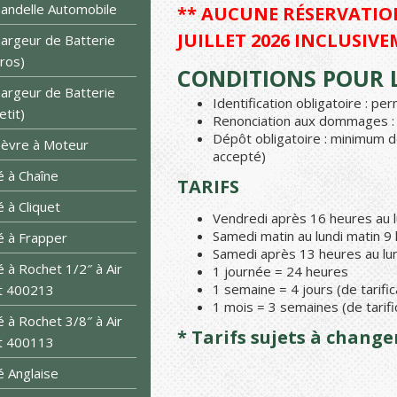
andelle Automobile
** AUCUNE RÉSERVATION
JUILLET 2026 INCLUSIVE
argeur de Batterie
ros)
CONDITIONS POUR L
argeur de Batterie
Identification obligatoire : p
etit)
Renonciation aux dommages : 1
Dépôt obligatoire : minimum d
èvre à Moteur
accepté)
é à Chaîne
TARIFS
é à Cliquet
Vendredi après 16 heures au l
Samedi matin au lundi matin 9
é à Frapper
Samedi après 13 heures au lun
é à Rochet 1/2″ à Air
1 journée = 24 heures
1 semaine = 4 jours (de tarific
t 400213
1 mois = 3 semaines (de tarifi
é à Rochet 3/8″ à Air
* Tarifs sujets à chang
t 400113
é Anglaise