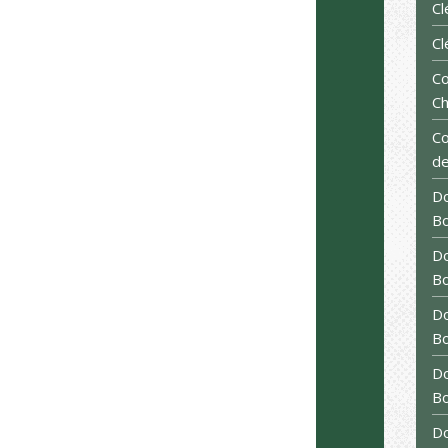
C
Cl
Co
Ch
Co
de
Do
B
Do
B
Do
B
Do
B
Do