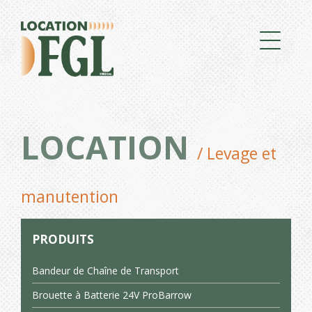
LOCATION
/ Levage et
manutention
PRODUITS
Bandeur de Chaîne de Transport
Brouette à Batterie 24V ProBarrow