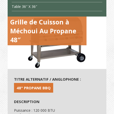
Table 36″ X 36″
Grille de Cuisson à
Méchoui Au Propane
48″
TITRE ALTERNATIF / ANGLOPHONE :
48" PROPANE BBQ
DESCRIPTION
Puissance : 120 000 BTU