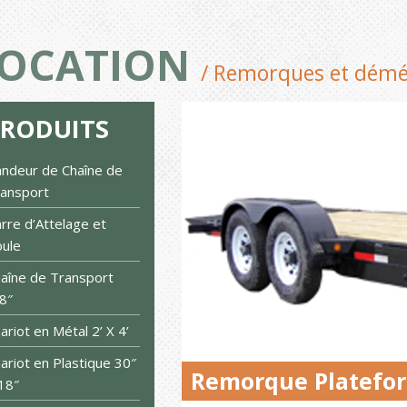
OCATION
/ Remorques et dém
PRODUITS
ndeur de Chaîne de
ansport
rre d’Attelage et
ule
aîne de Transport
8″
ariot en Métal 2’ X 4’
ariot en Plastique 30″
Remorque Plateform
18″