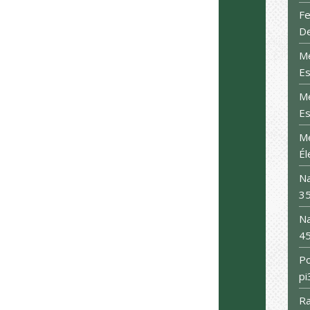
F
De
Mé
Es
Mé
Es
Mé
Él
Na
35
Na
45
Po
pi
Ra