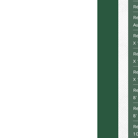
R
Re
Au
R
X 
R
X 
R
X 
Re
8’
Re
8’
Re
10