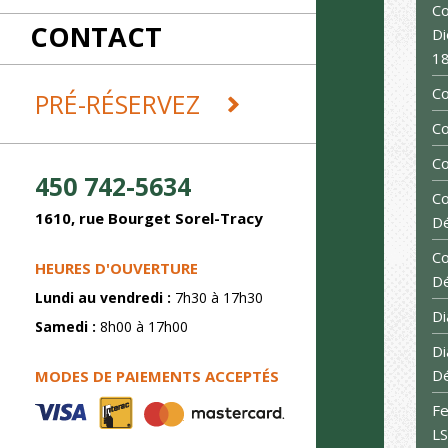
RÉCEPTIONS
Co
CONTACT
REMORQUES ET DÉMÉNAGEMENT
Di
SABLAGE
1
SOUDURE
Co
PRÉ-RÉSERVEZ
Co
Co
450 742-5634
Co
1610, rue Bourget Sorel-Tracy
D
Co
HEURES D'OUVERTURE
D
Lundi au vendredi :
7h30 à 17h30
Di
Samedi :
8h00 à 17h00
Di
D
MODES DE PAIEMENTS ACCEPTÉS
Fe
L