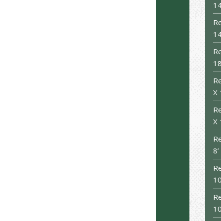
14
Re
14
Re
18
Re
X 
Re
X 
Re
8’
Re
10
Re
10