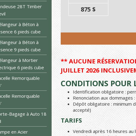
endeuse 28T Timber
875 $
vil
langeur à Béton à
sence 6 pieds cube
langeur à Béton à
sence 9 pieds cube
langeur à Mortier
** AUCUNE RÉSERVATION
ectrique 6 pieds cube
JUILLET 2026 INCLUSIVE
celle Remorquable
CONDITIONS POUR L
’
Identification obligatoire : p
celle Remorquable
Renonciation aux dommages : 1
’
Dépôt obligatoire : minimum d
accepté)
rte-Bagage à Auto 18
TARIFS
3
Vendredi après 16 heures au l
mpe en Acier