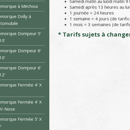
Samedi matin au lundi matin 9
emorque à Méchoui
Samedi après 13 heures au lun
1 journée = 24 heures
morque Dolly à
1 semaine = 4 jours (de tarific
tomobile
1 mois = 3 semaines (de tarifi
emorque Dompeur 5’
* Tarifs sujets à chang
10’
emorque Dompeur 6’
10’
emorque Dompeur 6’
12’
morque Fermée 4’ X
morque Fermée 4’ X
 V-Nose
morque Fermée 5’ X
’