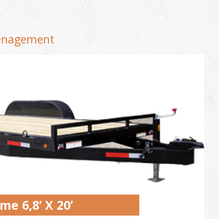
énagement
e 6,8’ X 20’