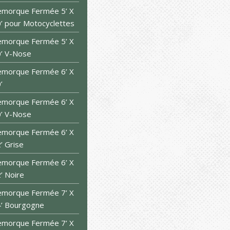
morque Fermée 5’ X
’ pour Motocyclettes
morque Fermée 5’ X
’ V-Nose
morque Fermée 6’ X
’
morque Fermée 6’ X
’ V-Nose
morque Fermée 6’ X
’ Grise
morque Fermée 6’ X
’ Noire
morque Fermée 7’ X
’ Bourgogne
morque Fermée 7’ X