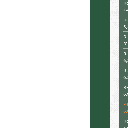
Re
14
R
5,
R
5’
R
6,
R
6,
R
6,
R
6,
R
6,