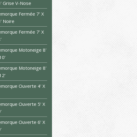
’ Grise V-Nose
morque Fermée 7’ X
’ Noire
morque Fermée 7’ X
’
morque Motoneige 8’
10’
morque Motoneige 8’
12’
morque Ouverte 4’ X
morque Ouverte 5’ X
’
morque Ouverte 6’ X
’