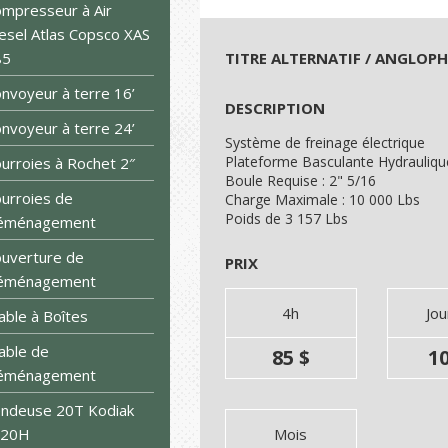
mpresseur à Air
esel Atlas Copsco XAS
85
TITRE ALTERNATIF / ANGLOP
nvoyeur à terre 16’
DESCRIPTION
nvoyeur à terre 24’
Système de freinage électrique
Plateforme Basculante Hydrauliqu
urroies à Rochet 2″
Boule Requise : 2" 5/16
urroies de
Charge Maximale : 10 000 Lbs
Poids de 3 157 Lbs
éménagement
uverture de
PRIX
éménagement
4h
Jo
able à Boîtes
able de
85 $
10
éménagement
ndeuse 20T Kodiak
S20H
Mois