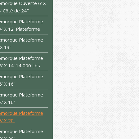
morque Ouverte 6’ X
’ Côté de 24″
emorque Plateforme
4’ X 12’ Plateforme
emorque Plateforme
 X 13’
emorque Plateforme
5’ X 14’ 14 000 Lbs
emorque Plateforme
5’ X 16’
emorque Plateforme
8′ X 16′
emorque Plateforme
8’ X 20’
emorque Plateforme
9’ X 20’