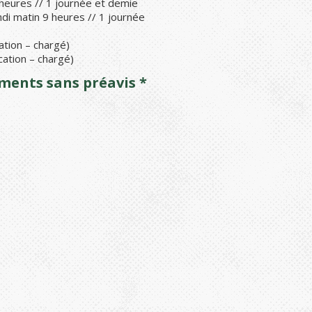
 heures // 1 journée et demie
di matin 9 heures // 1 journée
ation – chargé)
cation – chargé)
ements sans préavis *