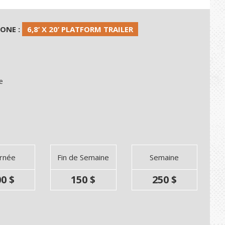
HONE :
6,8’ X 20’ PLATFORM TRAILER
e
urnée
Fin de Semaine
Semaine
0 $
150 $
250 $