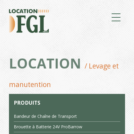
LOCATION
/ Levage et
manutention
PRODUITS
Bandeur de Chaîne de Transport
Brouette à Batterie 24V ProBarrow