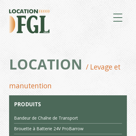
LOCATION
/ Levage et
manutention
PRODUITS
Bandeur de Chaîne de Transport
Brouette à Batterie 24V ProBarrow