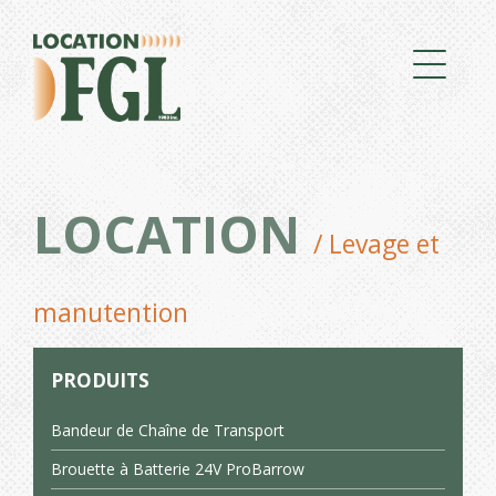
LOCATION
/ Levage et
manutention
PRODUITS
Bandeur de Chaîne de Transport
Brouette à Batterie 24V ProBarrow