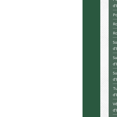
d’
Po
Ro
Ro
Su
d’
Su
d’
Su
d’
Tu
d’
Vé
d’