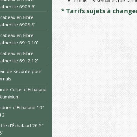
1 mois = 3 semaines (de tarifi
atherlite 6906 6’
* Tarifs sujets à chang
cabeau en Fibre
atherlite 6908 8’
cabeau en Fibre
atherlite 6910 10’
cabeau en Fibre
atherlite 6912 12’
ein de Sécurité pour
rnais
rde-Corps d’Échafaud
Aluminium
drier d’Échafaud 10″
12’
tte d’Échafaud 26,5″
5’