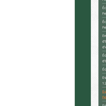
Éc
Fe
Éc
Fe
E
d’
d’
Éq
d’
Éq
Es
12
Es
Fe
Es