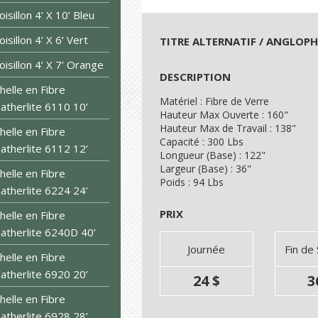
oisillon 4’ X 10’ Bleu
oisillon 4’ X 6’ Vert
TITRE ALTERNATIF / ANGLOP
oisillon 4’ X 7’ Orange
DESCRIPTION
helle en Fibre
Matériel : Fibre de Verre
atherlite 6110 10’
Hauteur Max Ouverte : 160"
Hauteur Max de Travail : 138"
helle en Fibre
Capacité : 300 Lbs
atherlite 6112 12’
Longueur (Base) : 122"
Largeur (Base) : 36"
helle en Fibre
Poids : 94 Lbs
atherlite 6224 24’
PRIX
helle en Fibre
atherlite 6240D 40’
Journée
Fin de
helle en Fibre
atherlite 6920 20’
24 $
3
helle en Fibre
atherlite 6928 28’