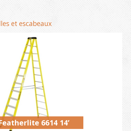
lles et escabeaux
eatherlite 6614 14’