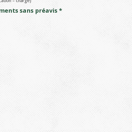
cation – chargé)
ements sans préavis *