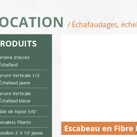
OCATION
/ Échafaudages, éche
PRODUITS
rrière d’Accès
Échafaud
rrure Verticale 1/2
Échafaud jaune
rrure Verticale
Échafaud bleue
ble de Nylon 5/8″
evalets Pliants
Escabeau en Fibre F
oisillon 2’ X 10’ Jaune