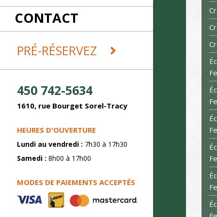
RÉCEPTIONS
Cr
CONTACT
REMORQUES ET DÉMÉNAGEMENT
SABLAGE
Cr
SOUDURE
Cr
PRÉ-RÉSERVEZ
Éc
Fe
450 742-5634
Éc
Fe
1610, rue Bourget Sorel-Tracy
Éc
HEURES D'OUVERTURE
Fe
Lundi au vendredi :
7h30 à 17h30
Éc
Samedi :
8h00 à 17h00
Fe
Éc
MODES DE PAIEMENTS ACCEPTÉS
Fe
Éc
Fe