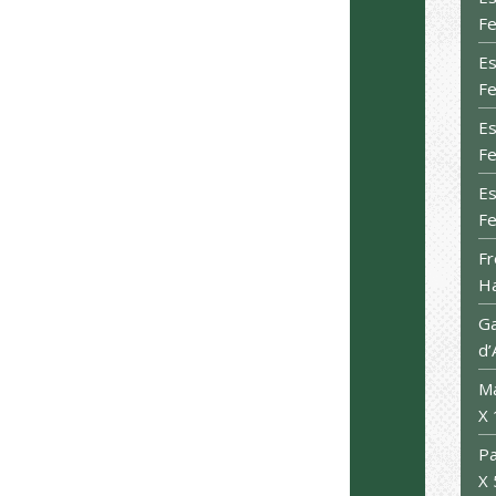
Fe
Es
Fe
Es
Fe
Es
Fe
Fr
Ha
Ga
d’
Ma
X 
Pa
X 