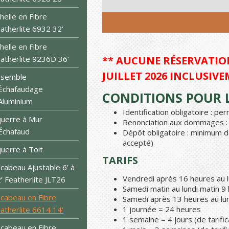
helle en Fibre
atherlite 6932 32’
helle en Fibre
atherlite 9236D 36’
** AUCUNE RÉSERVATION
JUILLET 2026 INCLUSIVE
nsemble
Échafaudage
CONDITIONS POUR L
Aluminium
Identification obligatoire : p
uerre à Mur
Renonciation aux dommages : 1
Échafaud
Dépôt obligatoire : minimum d
accepté)
uerre à Toit
TARIFS
cabeau Ajustable 6’ à
Vendredi après 16 heures au l
’ Featherlite JLT26
Samedi matin au lundi matin 9
cabeau en Fibre
Samedi après 13 heures au lun
1 journée = 24 heures
atherlite 6614 14’
1 semaine = 4 jours (de tarific
cabeau en Fibre