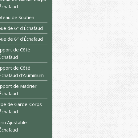
Échafaud
teau de Soutien
ue de 6″ d’Échafaud
ue de 8″ d’Échafaud
pport de Côté
Échafaud
pport de Côté
Échafaud d’Aluminium
pport de Madrier
Échafaud
be de Garde-Corps
Échafaud
rin Ajustable
Échafaud