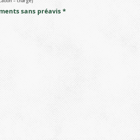
cation – chargé)
ements sans préavis *