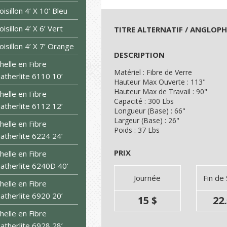
oisillon 4’ X 10’ Bleu
oisillon 4’ X 6’ Vert
TITRE ALTERNATIF / ANGLOP
oisillon 4’ X 7’ Orange
DESCRIPTION
helle en Fibre
Matériel : Fibre de Verre
atherlite 6110 10’
Hauteur Max Ouverte : 113"
Hauteur Max de Travail : 90"
helle en Fibre
Capacité : 300 Lbs
atherlite 6112 12’
Longueur (Base) : 66"
Largeur (Base) : 26"
helle en Fibre
Poids : 37 Lbs
atherlite 6224 24’
PRIX
helle en Fibre
atherlite 6240D 40’
Journée
Fin de
helle en Fibre
atherlite 6920 20’
15 $
22.
helle en Fibre
atherlite 6928 28’