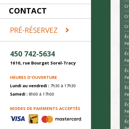
RÉCEPTIONS
Cr
CONTACT
REMORQUES ET DÉMÉNAGEMENT
SABLAGE
Cr
SOUDURE
Cr
PRÉ-RÉSERVEZ
Éc
Fe
450 742-5634
Éc
Fe
1610, rue Bourget Sorel-Tracy
Éc
HEURES D'OUVERTURE
Fe
Lundi au vendredi :
7h30 à 17h30
Éc
Samedi :
8h00 à 17h00
Fe
Éc
MODES DE PAIEMENTS ACCEPTÉS
Fe
Éc
Fe