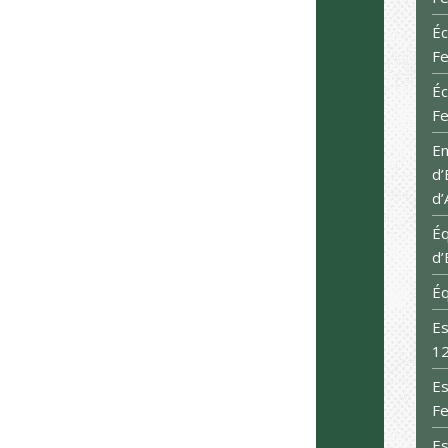
Éc
Fe
Éc
Fe
E
d’
d’
Éq
d’
Éq
Es
12
Es
Fe
Es