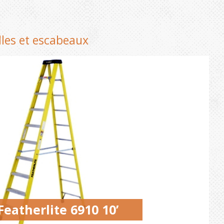
lles et escabeaux
eatherlite 6910 10’