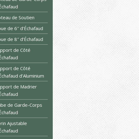
Échafaud
teau de Soutien
ue de 6″ d’Échafaud
ue de 8″ d’Échafaud
pport de Côté
Échafaud
pport de Côté
Échafaud d’Aluminium
pport de Madrier
Échafaud
be de Garde-Corps
Échafaud
rin Ajustable
Échafaud