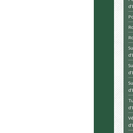
d’
Po
Ro
Ro
Su
d’
Su
d’
Su
d’
Tu
d’
Vé
d’