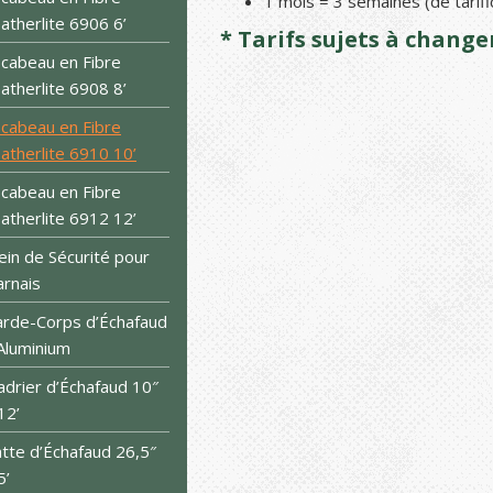
1 mois = 3 semaines (de tarifi
atherlite 6906 6’
* Tarifs sujets à chang
cabeau en Fibre
atherlite 6908 8’
cabeau en Fibre
atherlite 6910 10’
cabeau en Fibre
atherlite 6912 12’
ein de Sécurité pour
rnais
rde-Corps d’Échafaud
Aluminium
drier d’Échafaud 10″
12’
tte d’Échafaud 26,5″
5’