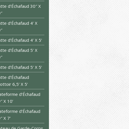
tte d’Échafaud 30″ X
″
tte d’Échafaud 4’ X
″
tte d’Échafaud 4’ X 5’
tte d’Échafaud 5’ X
″
tte d’Échafaud 5’ X 5’
tte d’Échafaud
ottoir 6,5’ X 5’
ateforme d’Échafaud
″ X 10’
ateforme d’Échafaud
″ X 7’
teau de Garde-Corps