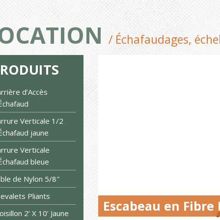
OCATION
/ Échafaudages, éche
PRODUITS
rrière d’Accès
Échafaud
rrure Verticale 1/2
Échafaud jaune
rrure Verticale
Échafaud bleue
ble de Nylon 5/8″
evalets Pliants
Escabeau en Fibre F
oisillon 2’ X 10’ Jaune