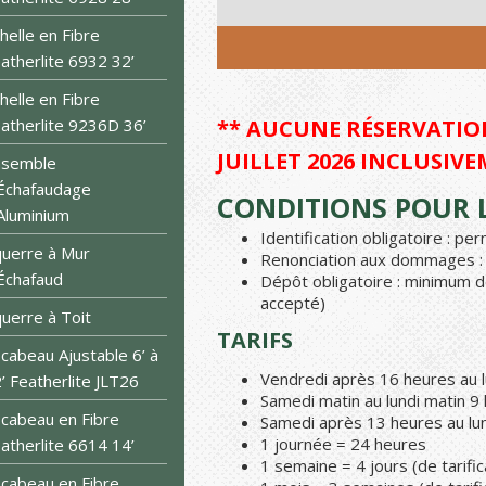
helle en Fibre
atherlite 6932 32’
helle en Fibre
atherlite 9236D 36’
** AUCUNE RÉSERVATION
JUILLET 2026 INCLUSIVE
nsemble
Échafaudage
CONDITIONS POUR L
Aluminium
Identification obligatoire : p
uerre à Mur
Renonciation aux dommages : 1
Échafaud
Dépôt obligatoire : minimum d
accepté)
uerre à Toit
TARIFS
cabeau Ajustable 6’ à
Vendredi après 16 heures au l
’ Featherlite JLT26
Samedi matin au lundi matin 9
cabeau en Fibre
Samedi après 13 heures au lun
1 journée = 24 heures
atherlite 6614 14’
1 semaine = 4 jours (de tarific
cabeau en Fibre