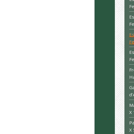
Fe
Es
Fe
Es
Fe
Es
Fe
Fr
Ha
Ga
d’
Ma
X 
Pa
X 