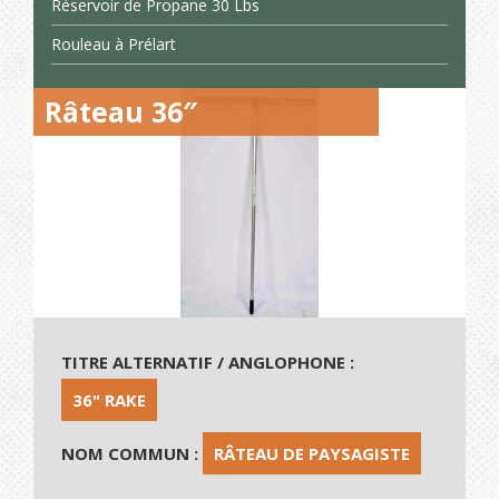
Réservoir de Propane 30 Lbs
Rouleau à Prélart
Râteau 36″
TITRE ALTERNATIF / ANGLOPHONE :
36" RAKE
NOM COMMUN :
RÂTEAU DE PAYSAGISTE