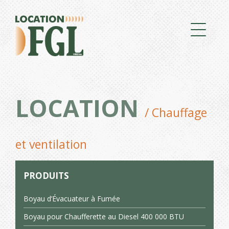
LOCATION
/ Chauffage
et ventilation
PRODUITS
Boyau d’Évacuateur à Fumée
Boyau pour Chaufferette au Diesel 400 000 BTU