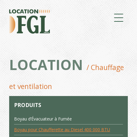
LOCATION
/ Chauffage
et ventilation
PRODUITS
Boyau d’Évacuateur à Fumée
Boyau pour Chaufferette au Diesel 400 000 BTU