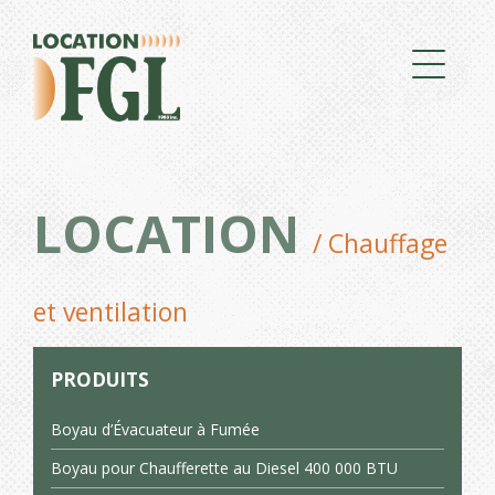
LOCATION
/ Chauffage
et ventilation
PRODUITS
Boyau d’Évacuateur à Fumée
Boyau pour Chaufferette au Diesel 400 000 BTU