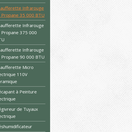
aufferette Infrarouge
 Propane 35 000 BTU
aufferette Infrarouge
 Propane 375 000
TU
aufferette Infrarouge
 Propane 90 000 BTU
aufferette Micro
ectrique 110V
éramique
capant à Peinture
ectrique
givreur de Tuyaux
ectrique
shumidificateur