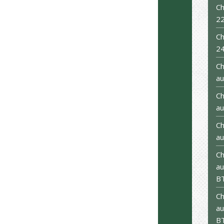
Ch
2
Ch
24
Ch
au
Ch
au
Ch
au
Ch
au
B
Ch
au
B