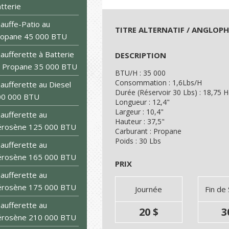
tterie
auffe-Patio au
TITRE ALTERNATIF / ANGLOP
ropane 45 000 BTU
aufferette à Batterie
DESCRIPTION
 Propane 35 000 BTU
BTU/H : 35 000
Consommation : 1,6Lbs/H
aufferette au Diesel
Durée (Réservoir 30 Lbs) : 18,75 
00 000 BTU
Longueur : 12,4"
Largeur : 10,4"
aufferette au
Hauteur : 37,5"
érosène 125 000 BTU
Carburant : Propane
Poids : 30 Lbs
aufferette au
érosène 165 000 BTU
PRIX
aufferette au
érosène 175 000 BTU
Journée
Fin de
aufferette au
20 $
3
érosène 210 000 BTU