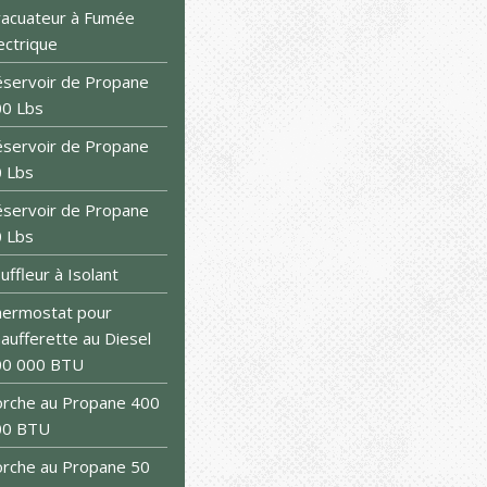
acuateur à Fumée
ectrique
servoir de Propane
0 Lbs
servoir de Propane
 Lbs
servoir de Propane
 Lbs
uffleur à Isolant
ermostat pour
aufferette au Diesel
00 000 BTU
rche au Propane 400
00 BTU
rche au Propane 50