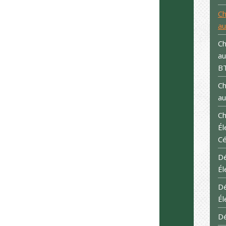
Ch
au
Ch
au
B
Ch
au
Ch
Él
C
Dé
Él
Dé
Él
Dé