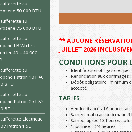
aufferette au
érosène 50 000 BTU
aufferette au
érosène 75 000 BTU
aufferette au
** AUCUNE RÉSERVATION
opane LB White «
JUILLET 2026 INCLUSIVE
emier 40 » 40 000
TU
CONDITIONS POUR L
aufferette au
Identification obligatoire : p
Renonciation aux dommages : 1
opane Patron 10T 40
Dépôt obligatoire : minimum d
00 BTU
accepté)
aufferette au
TARIFS
opane Patron 25T 85
00 BTU
Vendredi après 16 heures au l
Samedi matin au lundi matin 9
aufferette Électrique
Samedi après 13 heures au lun
0V Patron 1.5E
1 journée = 24 heures