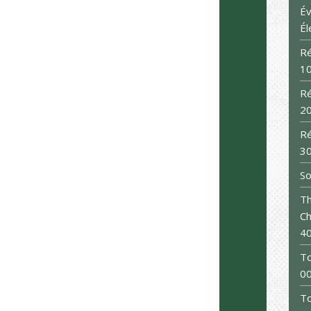
Év
Él
Ré
10
Ré
20
Ré
30
So
Th
Ch
4
To
0
To