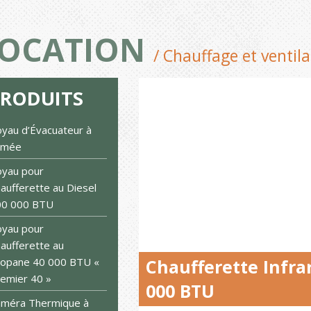
OCATION
/ Chauffage et ventila
PRODUITS
yau d’Évacuateur à
umée
yau pour
aufferette au Diesel
00 000 BTU
yau pour
aufferette au
opane 40 000 BTU «
Chaufferette Infr
emier 40 »
000 BTU
méra Thermique à