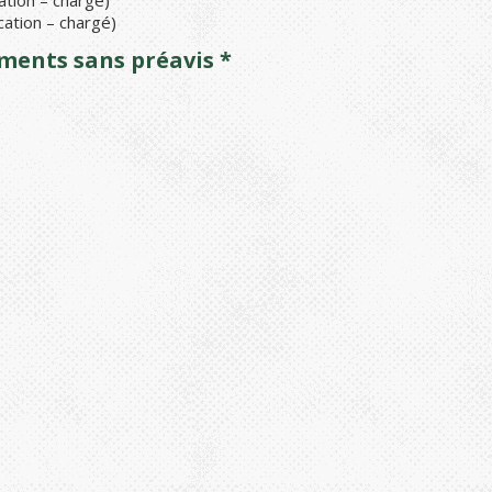
ation – chargé)
cation – chargé)
ements sans préavis *