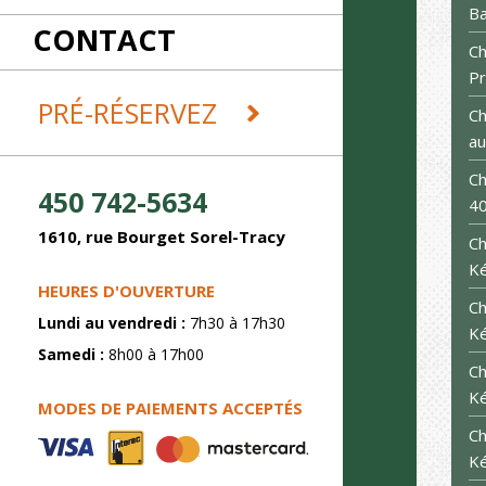
RÉCEPTIONS
Ba
CONTACT
REMORQUES ET DÉMÉNAGEMENT
Ch
SABLAGE
P
SOUDURE
PRÉ-RÉSERVEZ
Ch
au
Ch
450 742-5634
4
1610, rue Bourget Sorel-Tracy
Ch
K
HEURES D'OUVERTURE
Ch
Lundi au vendredi :
7h30 à 17h30
K
Samedi :
8h00 à 17h00
Ch
K
MODES DE PAIEMENTS ACCEPTÉS
Ch
K