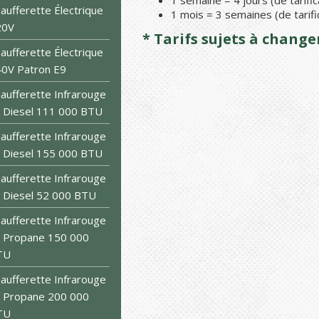
1 semaine = 4 jours (de tarific
aufferette Électrique
1 mois = 3 semaines (de tarifi
20V
* Tarifs sujets à chang
aufferette Électrique
0V Patron E9
aufferette Infrarouge
 Diesel 111 000 BTU
aufferette Infrarouge
 Diesel 155 000 BTU
aufferette Infrarouge
 Diesel 52 000 BTU
aufferette Infrarouge
 Propane 150 000
TU
aufferette Infrarouge
 Propane 200 000
TU