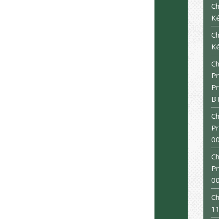
Ch
K
Ch
K
Ch
Pr
Pr
B
Ch
Pr
0
Ch
Pr
0
Ch
11