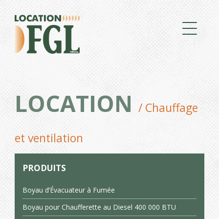
LOCATION
/ Chauffage
et ventilation
PRODUITS
Boyau d’Évacuateur à Fumée
Boyau pour Chaufferette au Diesel 400 000 BTU