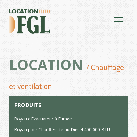
LOCATION
/ Chauffage
et ventilation
PRODUITS
Boyau d’Évacuateur à Fumée
Boyau pour Chaufferette au Diesel 400 000 BTU