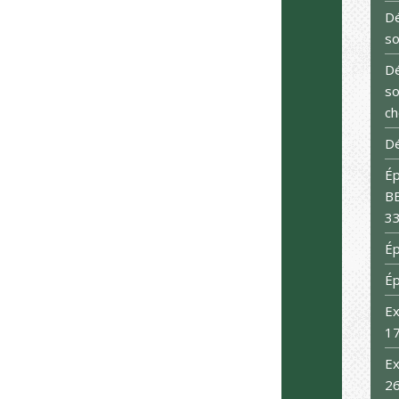
Dé
so
Dé
so
ch
Dé
Ép
BB
33
Ép
É
Ex
1
Ex
2