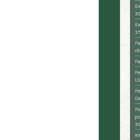
Ex
3
Ex
3
Fa
ch
Fa
Fe
L
F
De
Fo
po
30
KM