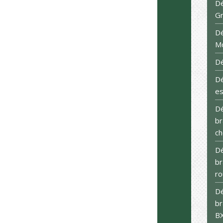
Dé
G
Dé
M
Dé
D
es
Dé
br
ch
Dé
br
ro
Dé
br
B