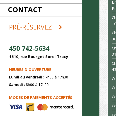
RÉCEPTIONS
Br
CONTACT
REMORQUES ET DÉMÉNAGEMENT
P
SABLAGE
Ch
SOUDURE
1
PRÉ-RÉSERVEZ
Ch
3
450 742-5634
Ch
3
1610, rue Bourget Sorel-Tracy
Ch
HEURES D'OUVERTURE
43
Lundi au vendredi :
7h30 à 17h30
C
Samedi :
8h00 à 17h00
Co
Co
MODES DE PAIEMENTS ACCEPTÉS
Co
Co