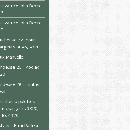
cavatrice John Deere
0G
cavatrice John Deere
5D
ucheuse 72″ pour
argeurs 3046, 4320
ux Manuelle
ndeuse 20T Kodiak
S20H
endeuse 28T Timber
vil
urches à palettes
ur chargeurs 3320,
46, 4320
 avec Balai Racleur