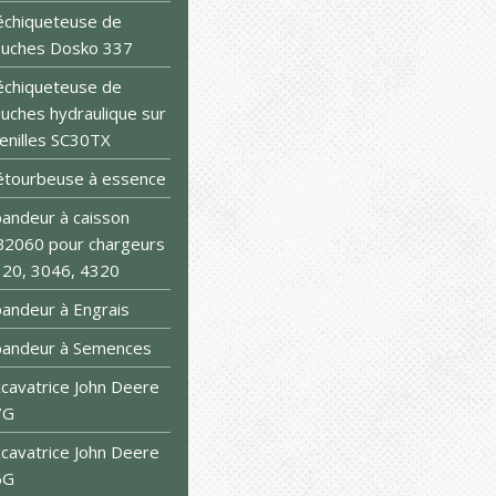
chiqueteuse de
uches Dosko 337
chiqueteuse de
uches hydraulique sur
enilles SC30TX
tourbeuse à essence
andeur à caisson
2060 pour chargeurs
20, 3046, 4320
andeur à Engrais
pandeur à Semences
cavatrice John Deere
7G
cavatrice John Deere
6G