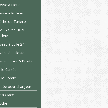
sse à Piquet
sse à Poteau
che de Tarière
55 avec Balai
cleur
veau à Bulle 24″
veau à Bulle 48″
veau Laser 5 Points
lle Carrée
lle Ronde
sée pour chargeur
c à Glace
oche