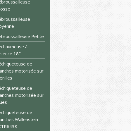
broussailleuse
rosse
broussailleuse
oyenne
broussailleuse Petite
échaumeuse à
sence 18″
chiqueteuse de
anches motorisée sur
enilles
chiqueteuse de
anches motorisée sur
ues
chiqueteuse de
anches Wallenstein
XTR6438