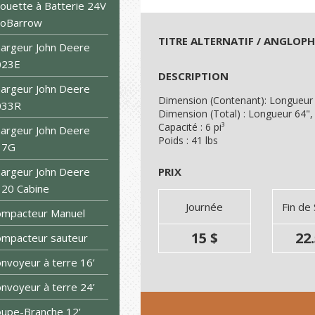
ouette à Batterie 24V
roBarrow
TITRE ALTERNATIF / ANGLOP
argeur John Deere
023E
DESCRIPTION
argeur John Deere
Dimension (Contenant): Longueur 
033R
Dimension (Total) : Longueur 64",
Capacité : 6 pi³
argeur John Deere
Poids : 41 lbs
17G
argeur John Deere
PRIX
20 Cabine
Journée
Fin de
ompacteur Manuel
15 $
22.
mpacteur sauteur
nvoyeur à terre 16’
nvoyeur à terre 24’
upe-Branche 12’