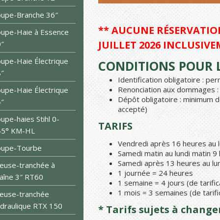
upe-Branche 36″
** AUCUNE RÉSERVATION
upe-Haie à Essence
JUILLET 2026 INCLUSIVE
″
upe-Haie Électrique
CONDITIONS POUR L
″
Identification obligatoire : p
Renonciation aux dommages : 1
upe-Haie Électrique
Dépôt obligatoire : minimum d
″
accepté)
upe-haies Stihl 0-
TARIFS
45° KM-HL
Vendredi après 16 heures au l
oupe-Tourbe
Samedi matin au lundi matin 9
Samedi après 13 heures au lun
euse-tranchée à
1 journée = 24 heures
aîne 3″ RT60
1 semaine = 4 jours (de tarific
1 mois = 3 semaines (de tarifi
euse-tranchée
draulique RTX 150
* Tarifs sujets à chang