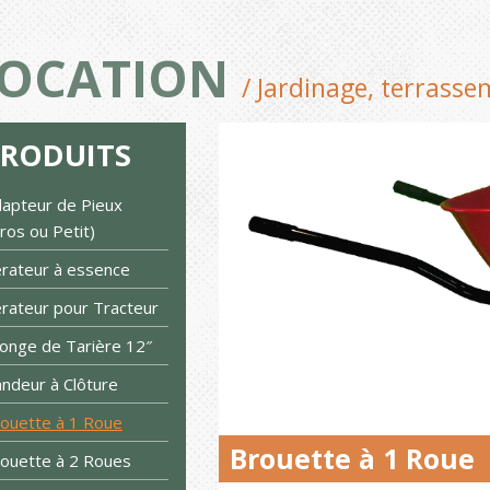
OCATION
/ Jardinage, terrass
PRODUITS
apteur de Pieux
ros ou Petit)
rateur à essence
rateur pour Tracteur
longe de Tarière 12″
ndeur à Clôture
ouette à 1 Roue
Brouette à 1 Roue
ouette à 2 Roues