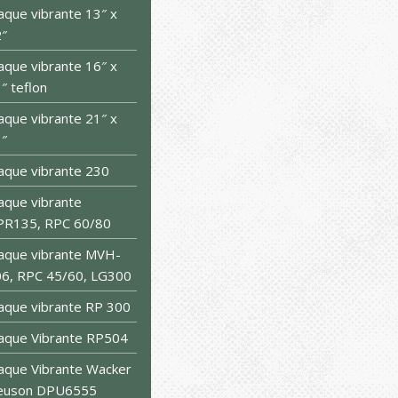
aque vibrante 13″ x
″
aque vibrante 16″ x
″ teflon
aque vibrante 21″ x
″
aque vibrante 230
aque vibrante
PR135, RPC 60/80
aque vibrante MVH-
6, RPC 45/60, LG300
aque vibrante RP 300
aque Vibrante RP504
aque Vibrante Wacker
euson DPU6555