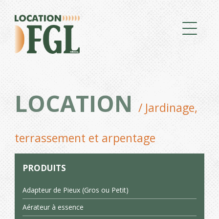
LOCATION
/ Jardinage,
terrassement et arpentage
PRODUITS
Adapteur de Pieux (Gros ou Petit)
Aérateur à essence