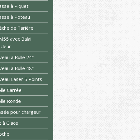
sse à Piquet
sse à Poteau
che de Tarière
55 avec Balai
cleur
veau à Bulle 24″
veau à Bulle 48″
veau Laser 5 Points
lle Carrée
lle Ronde
sée pour chargeur
c à Glace
oche