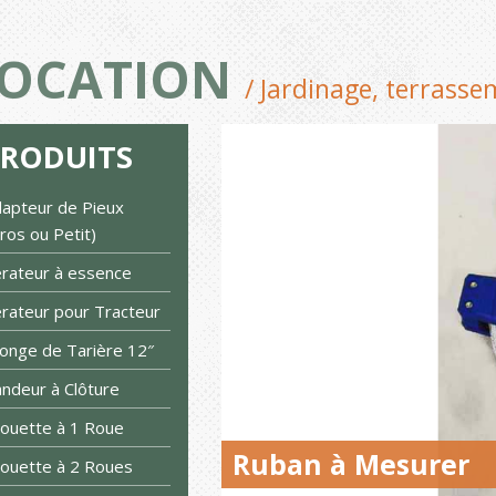
OCATION
/ Jardinage, terrass
PRODUITS
apteur de Pieux
ros ou Petit)
rateur à essence
rateur pour Tracteur
longe de Tarière 12″
ndeur à Clôture
ouette à 1 Roue
Ruban à Mesurer
ouette à 2 Roues