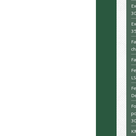
Ex
3
Ex
3
Fa
ch
Fa
Fe
L
F
De
Fo
po
30
KM