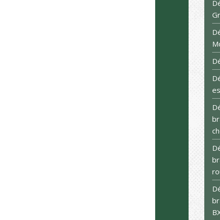
Dé
G
Dé
M
Dé
D
es
Dé
br
ch
Dé
br
ro
Dé
br
B