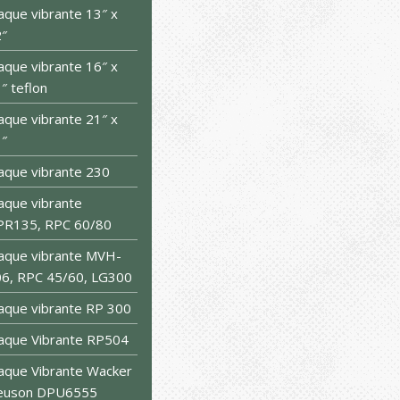
aque vibrante 13″ x
″
aque vibrante 16″ x
″ teflon
aque vibrante 21″ x
″
aque vibrante 230
aque vibrante
PR135, RPC 60/80
aque vibrante MVH-
6, RPC 45/60, LG300
aque vibrante RP 300
aque Vibrante RP504
aque Vibrante Wacker
euson DPU6555