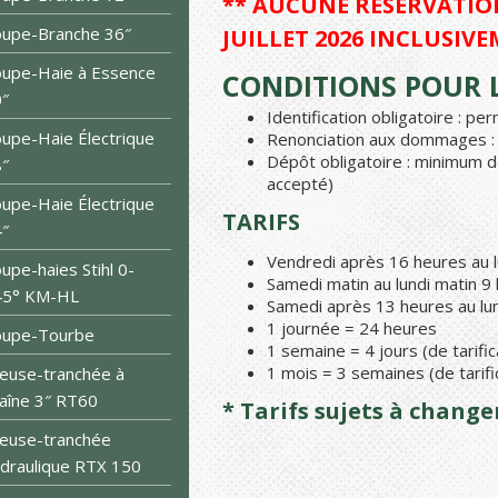
** AUCUNE RÉSERVATION
upe-Branche 36″
JUILLET 2026 INCLUSIVE
upe-Haie à Essence
CONDITIONS POUR L
″
Identification obligatoire : p
upe-Haie Électrique
Renonciation aux dommages : 1
Dépôt obligatoire : minimum d
″
accepté)
upe-Haie Électrique
TARIFS
″
Vendredi après 16 heures au l
upe-haies Stihl 0-
Samedi matin au lundi matin 9
45° KM-HL
Samedi après 13 heures au lun
1 journée = 24 heures
oupe-Tourbe
1 semaine = 4 jours (de tarific
1 mois = 3 semaines (de tarifi
euse-tranchée à
aîne 3″ RT60
* Tarifs sujets à chang
euse-tranchée
draulique RTX 150