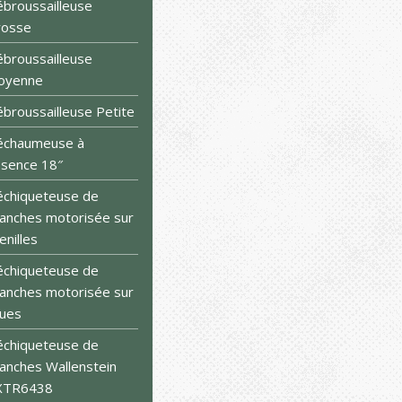
broussailleuse
rosse
broussailleuse
oyenne
broussailleuse Petite
échaumeuse à
sence 18″
chiqueteuse de
anches motorisée sur
enilles
chiqueteuse de
anches motorisée sur
ues
chiqueteuse de
anches Wallenstein
XTR6438