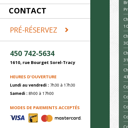
RÉCEPTIONS
Br
CONTACT
REMORQUES ET DÉMÉNAGEMENT
P
SABLAGE
Ch
SOUDURE
1
PRÉ-RÉSERVEZ
Ch
3
450 742-5634
Ch
3
1610, rue Bourget Sorel-Tracy
Ch
HEURES D'OUVERTURE
43
Lundi au vendredi :
7h30 à 17h30
C
Samedi :
8h00 à 17h00
Co
Co
MODES DE PAIEMENTS ACCEPTÉS
Co
Co