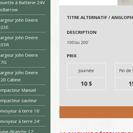
ouette à Batterie 24V
roBarrow
TITRE ALTERNATIF / ANGLOP
argeur John Deere
023E
DESCRIPTION
argeur John Deere
100’ou 200’
033R
argeur John Deere
PRIX
17G
Journée
Fin de
argeur John Deere
20 Cabine
10 $
1
ompacteur Manuel
mpacteur sauteur
nvoyeur à terre 16’
nvoyeur à terre 24’
upe-Branche 12’