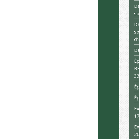
Dé
so
Dé
so
ch
Dé
Ép
BB
33
Ép
É
Ex
1
Ex
2