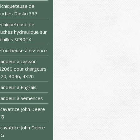
chiqueteuse de
uches Dosko 337
chiqueteuse de
uches hydraulique sur
enilles SC30TX
tourbeuse à essence
andeur à caisson
2060 pour chargeurs
20, 3046, 4320
andeur à Engrais
pandeur à Semences
cavatrice John Deere
7G
cavatrice John Deere
6G