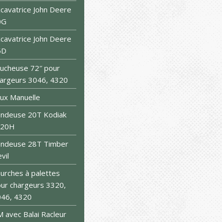
cavatrice John Deere
0G
cavatrice John Deere
5D
ucheuse 72″ pour
argeurs 3046, 4320
ux Manuelle
ndeuse 20T Kodiak
S20H
endeuse 28T Timber
vil
urches à palettes
ur chargeurs 3320,
46, 4320
 avec Balai Racleur