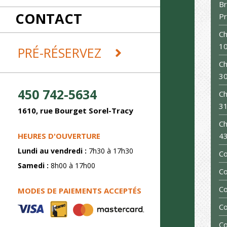
RÉCEPTIONS
Br
CONTACT
REMORQUES ET DÉMÉNAGEMENT
P
SABLAGE
Ch
SOUDURE
1
PRÉ-RÉSERVEZ
Ch
3
450 742-5634
Ch
3
1610, rue Bourget Sorel-Tracy
Ch
HEURES D'OUVERTURE
43
Lundi au vendredi :
7h30 à 17h30
C
Samedi :
8h00 à 17h00
Co
Co
MODES DE PAIEMENTS ACCEPTÉS
Co
Co