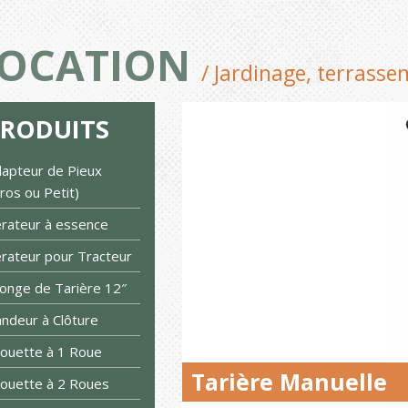
OCATION
/ Jardinage, terrass
PRODUITS
apteur de Pieux
ros ou Petit)
rateur à essence
rateur pour Tracteur
longe de Tarière 12″
ndeur à Clôture
ouette à 1 Roue
Tarière Manuelle
ouette à 2 Roues