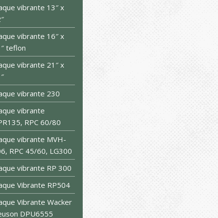
aque vibrante 13″ x
″
aque vibrante 16″ x
″ teflon
aque vibrante 21″ x
″
aque vibrante 230
aque vibrante
PR135, RPC 60/80
aque vibrante MVH-
6, RPC 45/60, LG300
aque vibrante RP 300
aque Vibrante RP504
aque Vibrante Wacker
euson DPU6555