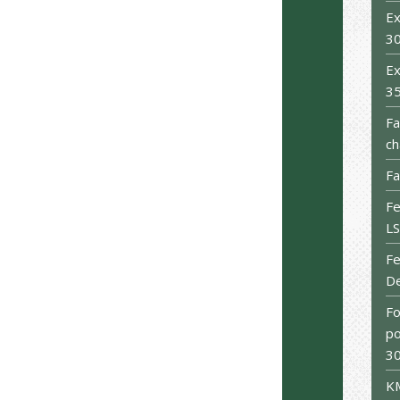
Ex
3
Ex
3
Fa
ch
Fa
Fe
L
F
De
Fo
po
30
KM