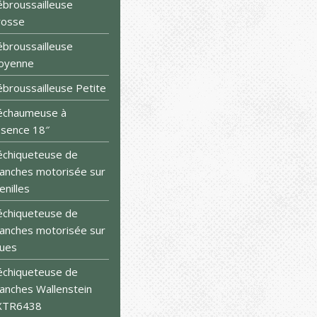
broussailleuse
rosse
broussailleuse
oyenne
broussailleuse Petite
échaumeuse à
sence 18″
chiqueteuse de
anches motorisée sur
enilles
chiqueteuse de
anches motorisée sur
ues
chiqueteuse de
anches Wallenstein
XTR6438