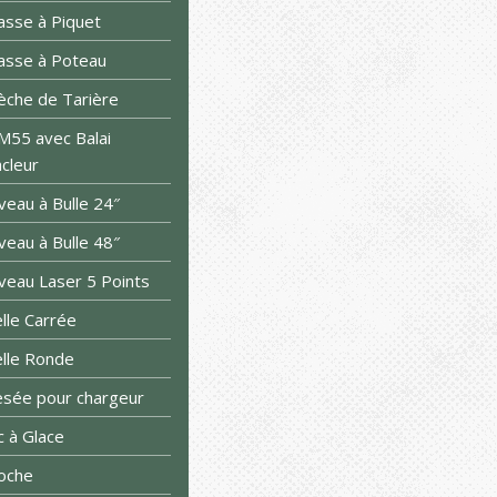
sse à Piquet
sse à Poteau
che de Tarière
55 avec Balai
cleur
veau à Bulle 24″
veau à Bulle 48″
veau Laser 5 Points
lle Carrée
lle Ronde
sée pour chargeur
c à Glace
oche