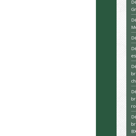
Dé
G
Dé
M
Dé
D
es
Dé
br
ch
Dé
br
ro
Dé
br
B