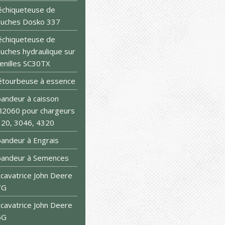
chiqueteuse de
uches Dosko 337
chiqueteuse de
uches hydraulique sur
enilles SC30TX
tourbeuse à essence
andeur à caisson
2060 pour chargeurs
20, 3046, 4320
andeur à Engrais
pandeur à Semences
cavatrice John Deere
7G
cavatrice John Deere
6G