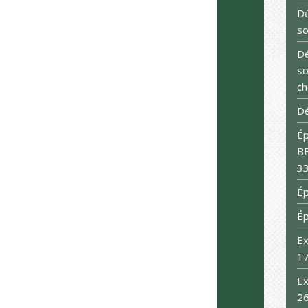
Dé
so
Dé
so
ch
Dé
Ép
BB
33
Ép
É
Ex
1
Ex
2