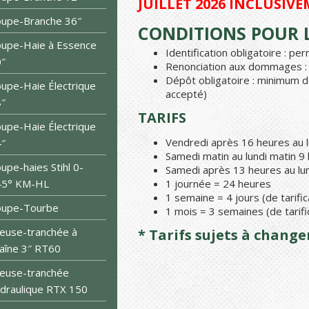
JUILLET 2026 INCLUSIVE
upe-Branche 36″
CONDITIONS POUR L
upe-Haie à Essence
Identification obligatoire : p
″
Renonciation aux dommages : 1
Dépôt obligatoire : minimum d
upe-Haie Électrique
accepté)
″
TARIFS
upe-Haie Électrique
Vendredi après 16 heures au l
″
Samedi matin au lundi matin 9
upe-haies Stihl 0-
Samedi après 13 heures au lun
45° KM-HL
1 journée = 24 heures
1 semaine = 4 jours (de tarific
oupe-Tourbe
1 mois = 3 semaines (de tarifi
euse-tranchée à
* Tarifs sujets à chang
aîne 3″ RT60
euse-tranchée
draulique RTX 150