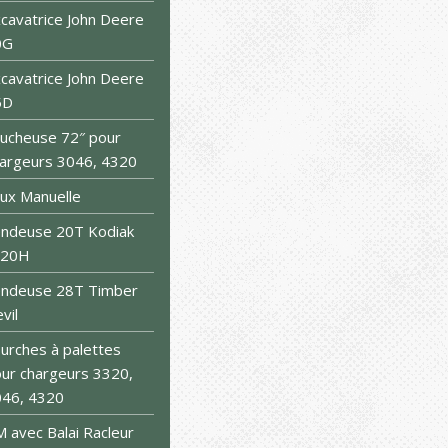
cavatrice John Deere
0G
cavatrice John Deere
5D
ucheuse 72″ pour
argeurs 3046, 4320
ux Manuelle
ndeuse 20T Kodiak
S20H
endeuse 28T Timber
vil
urches à palettes
ur chargeurs 3320,
46, 4320
 avec Balai Racleur