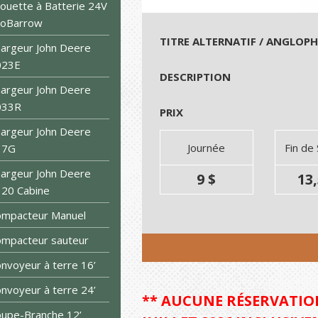
ouette à Batterie 24V
roBarrow
TITRE ALTERNATIF / ANGLOP
argeur John Deere
023E
DESCRIPTION
argeur John Deere
033R
PRIX
argeur John Deere
Journée
Fin de
17G
argeur John Deere
9 $
13,
20 Cabine
ompacteur Manuel
mpacteur sauteur
nvoyeur à terre 16’
nvoyeur à terre 24’
** AUCUNE RÉSERVATION
upe-Branche 12’