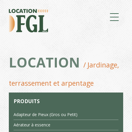
LOCATION
/ Jardinage,
terrassement et arpentage
PRODUITS
Adapteur de Pieux (Gros ou Petit)
Aérateur à essence